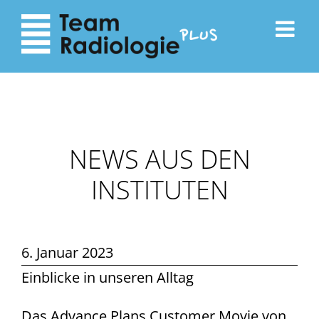
zum
zur
Inhalt
Navigation
NEWS AUS DEN
INSTITUTEN
6. Januar 2023
Einblicke in unseren Alltag
Das Advance Plans Customer Movie von