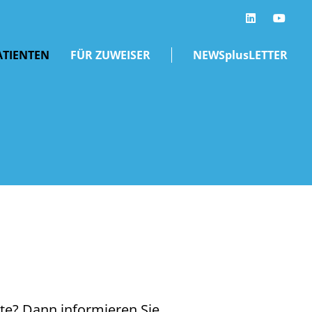
LinkedIn
ATIENTEN
FÜR ZUWEISER
NEWSplusLETTER
te? Dann informieren Sie