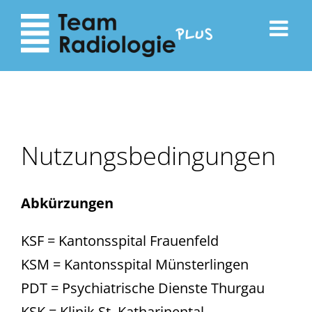
zum
zur
Inhalt
Navigation
Nutzungsbedingungen
Abkürzungen
KSF = Kantonsspital Frauenfeld
KSM = Kantonsspital Münsterlingen
PDT = Psychiatrische Dienste Thurgau
KSK = Klinik St. Katharinental