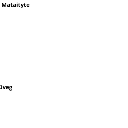
 Mataityte
Süveg