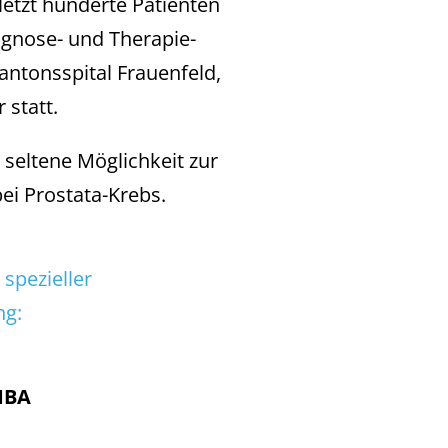
letzt hunderte Patienten
agnose- und Therapie-
ntonsspital Frauenfeld,
statt.
 seltene Möglichkeit zur
ei Prostata-Krebs.
spezieller
ng:
MBA