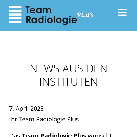
zum
zur
Inhalt
Navigation
NEWS AUS DEN
INSTITUTEN
7. April 2023
Ihr Team Radiologie Plus
Das
Team Radiologie Plus
wünscht