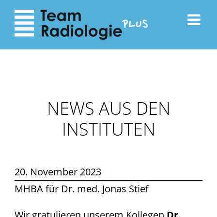
zum
zur
Inhalt
Navigation
NEWS AUS DEN
INSTITUTEN
20. November 2023
MHBA für Dr. med. Jonas Stief
Wir gratulieren unserem Kollegen
Dr.