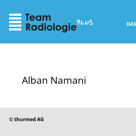
zum
zur
Inhalt
Navigation
DAS
Alban Namani
© thurmed AG