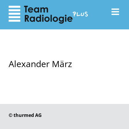
zum
zur
Inhalt
Navigation
Alexander März
© thurmed AG