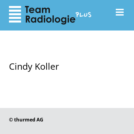
zum
zur
Inhalt
Navigation
Cindy Koller
© thurmed AG