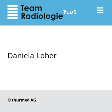
zum
zur
Inhalt
Navigation
Daniela Loher
© thurmed AG