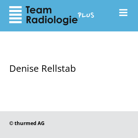
zum
zur
Inhalt
Navigation
Denise Rellstab
© thurmed AG