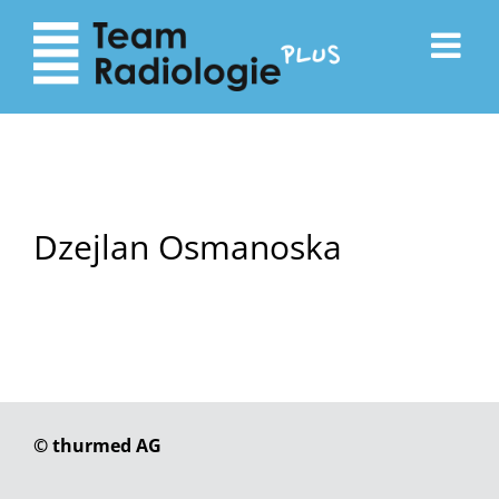
zum
zur
Inhalt
Navigation
Dzejlan Osmanoska
© thurmed AG