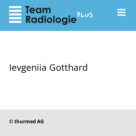
zum
zur
Inhalt
Navigation
Ievgeniia Gotthard
© thurmed AG