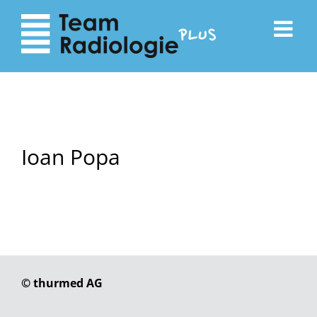
zum
zur
Inhalt
Navigation
Ioan Popa
© thurmed AG