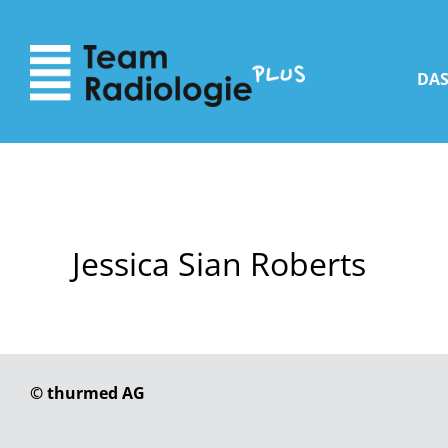
zum
zur
Inhalt
Navigation
DAS
Jessica Sian Roberts
© thurmed AG