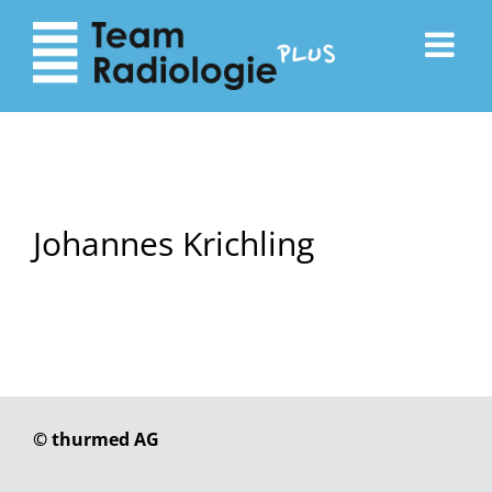
zum
zur
Inhalt
Navigation
Johannes Krichling
© thurmed AG