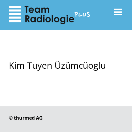
zum
zur
Inhalt
Navigation
Kim Tuyen Üzümcüoglu
© thurmed AG