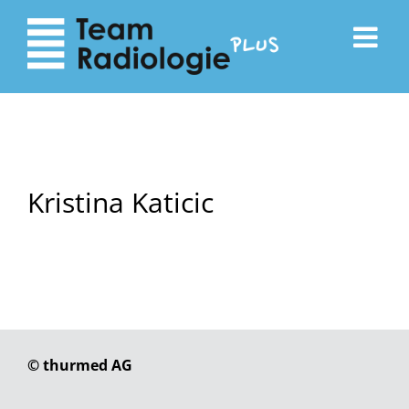
zum
zur
Inhalt
Navigation
Kristina Katicic
© thurmed AG