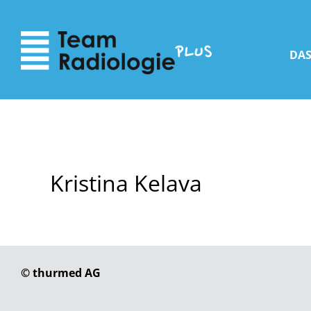
zum
zur
Inhalt
Navigation
DAS
Kristina Kelava
© thurmed AG