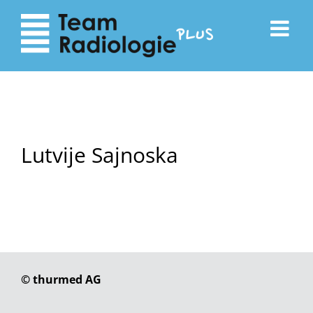
zum
zur
Inhalt
Navigation
Lutvije Sajnoska
© thurmed AG