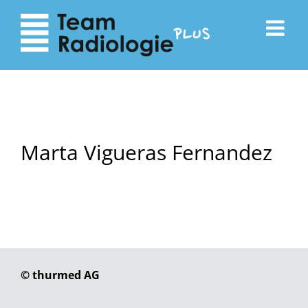
zum
zur
Inhalt
Navigation
Marta Vigueras Fernandez
© thurmed AG