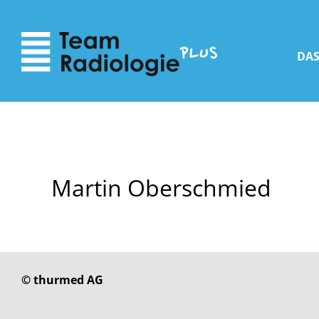
zum
zur
Inhalt
Navigation
DAS
Martin Oberschmied
© thurmed AG