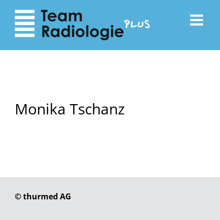
zum
zur
Inhalt
Navigation
Monika Tschanz
© thurmed AG