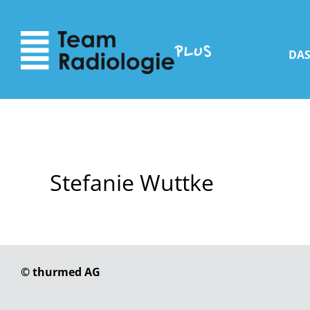
zum
zur
Inhalt
Navigation
DAS
Stefanie Wuttke
© thurmed AG