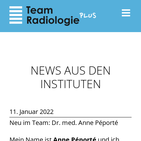
zum
zur
Inhalt
Navigation
NEWS AUS DEN
INSTITUTEN
11. Januar 2022
Neu im Team: Dr. med. Anne Péporté
Mein Name ist
Anne Péporté
und ich