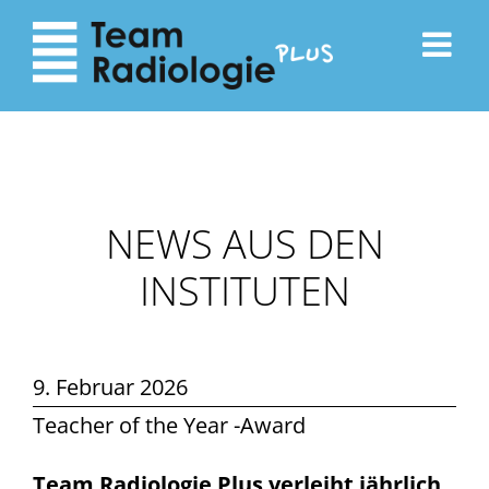
zum
zur
Inhalt
Navigation
NEWS AUS DEN
INSTITUTEN
9. Februar 2026
Teacher of the Year -Award
Team Radiologie Plus verleiht jährlich